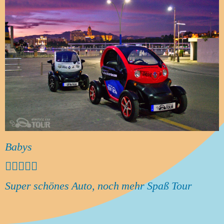
Babys





Super schönes Auto, noch mehr Spaß Tour