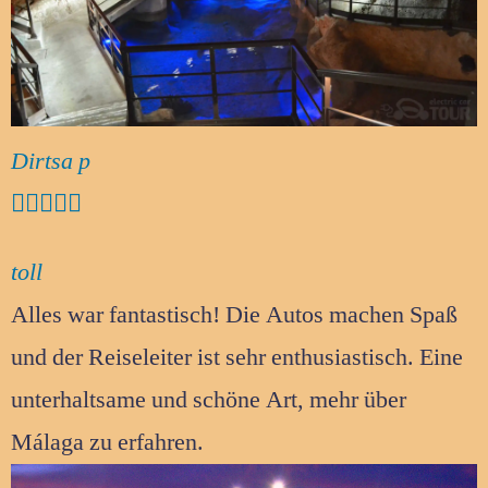
Dirtsa p





toll
Alles war fantastisch! Die Autos machen Spaß
und der Reiseleiter ist sehr enthusiastisch. Eine
unterhaltsame und schöne Art, mehr über
Málaga zu erfahren.