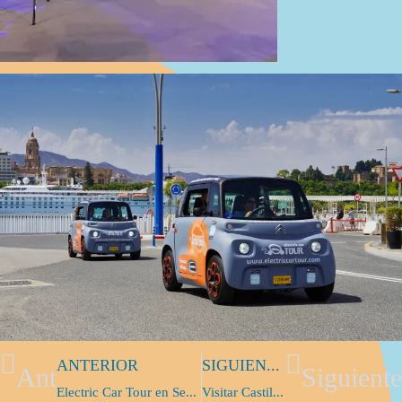
ANTERIOR
SIGUIENTE
Ant
Siguiente
Electric Car Tour en Sea Trade Cruise Med: Innovación Sostenible para Cruceristas en Málaga
Visitar Castillo de Gibralfaro en Málaga: todo lo que debes saber