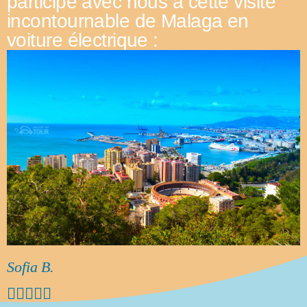
participé avec nous à cette visite
incontournable de Malaga en
voiture électrique :
Sofia B.




