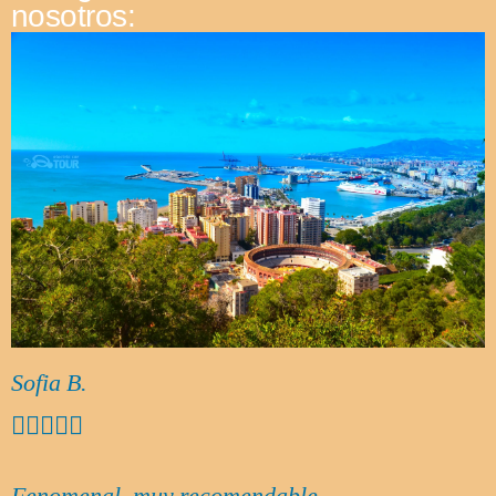
nosotros:
Sofia B.




